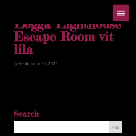
Logga Lighthouse
Escape Room vit
lila
av
Henke
|
mar 31, 2022
Search