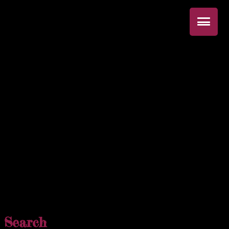
IMG_2918
Search