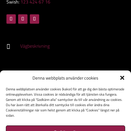
Swish:
123 424 67 16
Vägbeskrivning

HEM
Denna webbplats använder cookies
VÅRA RUM
Denna webbplatsen använder cookies (kakor) för att ge dig den bästa optimerade
FAQ
onlineupplevelsen. Vissa cookies är nödvändiga för att tjänsten ska fungera.
TEAMBUILDING
Genom att klicka på "Godkänn alla" samtycker du till vår användning av cookies.
Du har även rätt att återkalla ditt samtycke till cookies eller ändra dina
FIRANDE
Cookieinställningar när som helst genom att klicka på "Cookies" längst ner på
sidan.
KONTAKT
OM OSS