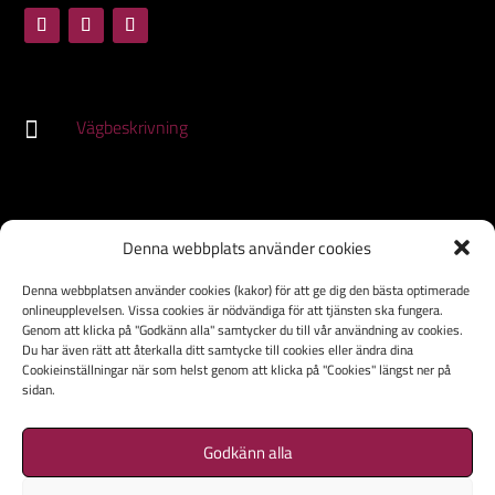
Vägbeskrivning

HEM
Denna webbplats använder cookies
VÅRA RUM
Denna webbplatsen använder cookies (kakor) för att ge dig den bästa optimerade
FAQ
onlineupplevelsen. Vissa cookies är nödvändiga för att tjänsten ska fungera.
TEAMBUILDING
Genom att klicka på "Godkänn alla" samtycker du till vår användning av cookies.
Du har även rätt att återkalla ditt samtycke till cookies eller ändra dina
FIRANDE
Cookieinställningar när som helst genom att klicka på "Cookies" längst ner på
sidan.
KONTAKT
OM OSS
Godkänn alla