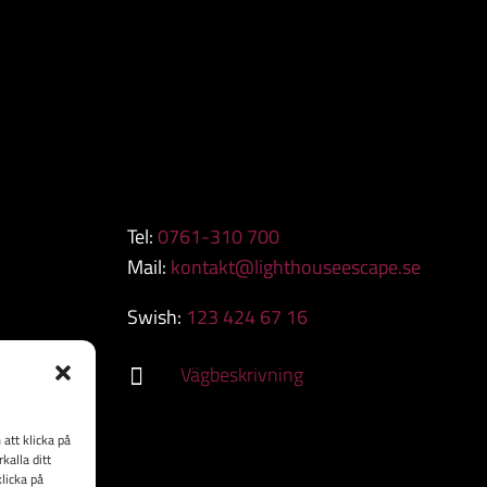
Tel:
0761-310 700
Mail:
kontakt@lighthouseescape.se
Swish:
123 424 67 16
Vägbeskrivning

att klicka på
kalla ditt
klicka på