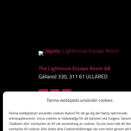
The Ligthouse Escape Room AB
Gällared 330, 311 61 ULLARED
Denna webbplats använder cookies
Denna webbplatsen använder cookies (kakor) för att ge dig den bästa optimerade
onlineupplevelsen. Vissa cookies är nödvändiga för att tjänsten ska fungera. Genom 
"Godkänn alla" samtycker du till vår användning av cookies. Du har även rätt att åter
samtycke till cookies eller ändra dina Cookieinställningar när som helst genom att 