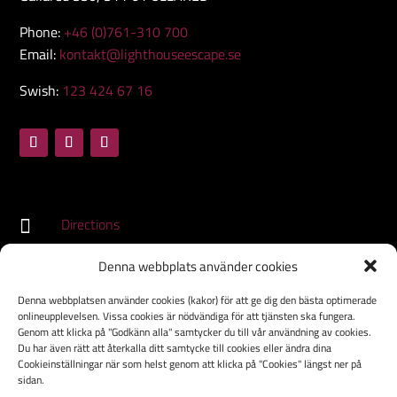
Phone:
+46 (0)761-310 700
Email:
kontakt@lighthouseescape.se
Swish:
123 424 67 16
Directions

Denna webbplats använder cookies
Denna webbplatsen använder cookies (kakor) för att ge dig den bästa optimerade
HOME
onlineupplevelsen. Vissa cookies är nödvändiga för att tjänsten ska fungera.
THE ROOMS
Genom att klicka på "Godkänn alla" samtycker du till vår användning av cookies.
Du har även rätt att återkalla ditt samtycke till cookies eller ändra dina
FAQ
Cookieinställningar när som helst genom att klicka på "Cookies" längst ner på
sidan.
CONTACT